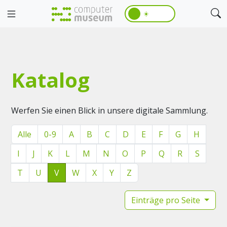
☀️
Katalog
Werfen Sie einen Blick in unsere digitale Sammlung.
Alle
0-9
A
B
C
D
E
F
G
H
I
J
K
L
M
N
O
P
Q
R
S
T
U
V
W
X
Y
Z
Einträge pro Seite