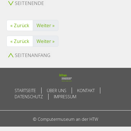
SEITENENDE
« Zurück
Weiter »
« Zurück
Weiter »
SEITENANFANG
STARTSEITE
ÜBER UNS
KONTAKT
DATENSCHUTZ
IMPRESSUM
© Computermuseum an der HTW