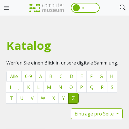
☀️
Katalog
Werfen Sie einen Blick in unsere digitale Sammlung.
Alle
0-9
A
B
C
D
E
F
G
H
I
J
K
L
M
N
O
P
Q
R
S
T
U
V
W
X
Y
Z
Einträge pro Seite