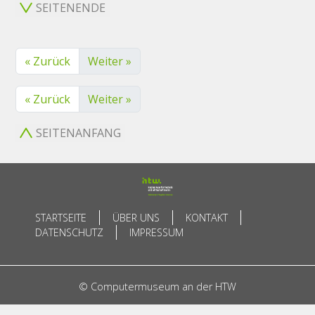
SEITENENDE
« Zurück
Weiter »
« Zurück
Weiter »
SEITENANFANG
STARTSEITE
ÜBER UNS
KONTAKT
DATENSCHUTZ
IMPRESSUM
© Computermuseum an der HTW