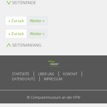
SEITENENDE
« Zurück
Weiter »
« Zurück
Weiter »
SEITENANFANG
STARTSEITE
ÜBER UNS
KONTAKT
DATENSCHUTZ
IMPRESSUM
© Computermuseum an der HTW