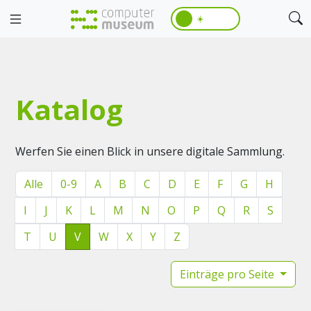
☀️
Katalog
Werfen Sie einen Blick in unsere digitale Sammlung.
Alle
0-9
A
B
C
D
E
F
G
H
I
J
K
L
M
N
O
P
Q
R
S
T
U
V
W
X
Y
Z
Einträge pro Seite