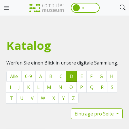
☀️
Katalog
Werfen Sie einen Blick in unsere digitale Sammlung.
Alle
0-9
A
B
C
D
E
F
G
H
I
J
K
L
M
N
O
P
Q
R
S
T
U
V
W
X
Y
Z
Einträge pro Seite