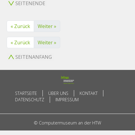
SEITENENDE
« Zurück
Weiter »
« Zurück
Weiter »
SEITENANFANG
STARTSEITE
ÜBER UNS
KONTAKT
DATENSCHUTZ
IMPRESSUM
© Computermuseum an der HTW