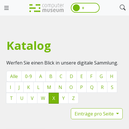
☀️
Katalog
Werfen Sie einen Blick in unsere digitale Sammlung.
Alle
0-9
A
B
C
D
E
F
G
H
I
J
K
L
M
N
O
P
Q
R
S
T
U
V
W
X
Y
Z
Einträge pro Seite