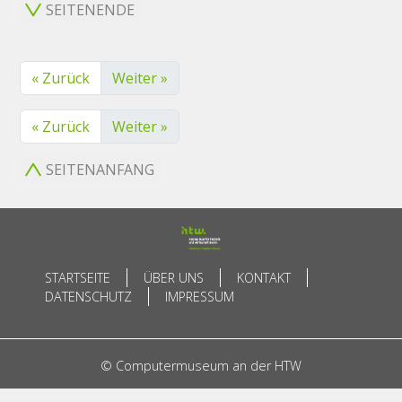
SEITENENDE
« Zurück
Weiter »
« Zurück
Weiter »
SEITENANFANG
STARTSEITE
ÜBER UNS
KONTAKT
DATENSCHUTZ
IMPRESSUM
© Computermuseum an der HTW