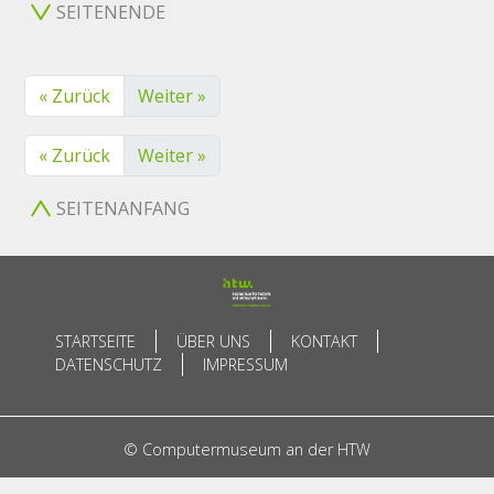
SEITENENDE
« Zurück
Weiter »
« Zurück
Weiter »
SEITENANFANG
STARTSEITE
ÜBER UNS
KONTAKT
DATENSCHUTZ
IMPRESSUM
© Computermuseum an der HTW