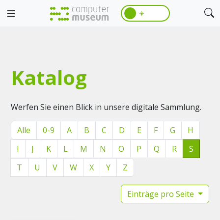
☀️
Katalog
Werfen Sie einen Blick in unsere digitale Sammlung.
Alle
0-9
A
B
C
D
E
F
G
H
I
J
K
L
M
N
O
P
Q
R
S
T
U
V
W
X
Y
Z
Einträge pro Seite