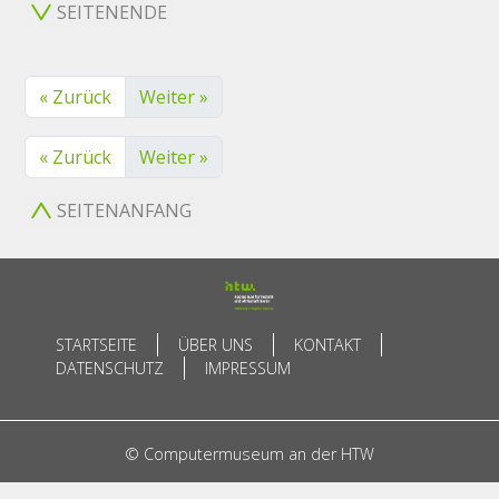
SEITENENDE
« Zurück
Weiter »
« Zurück
Weiter »
SEITENANFANG
STARTSEITE
ÜBER UNS
KONTAKT
DATENSCHUTZ
IMPRESSUM
© Computermuseum an der HTW