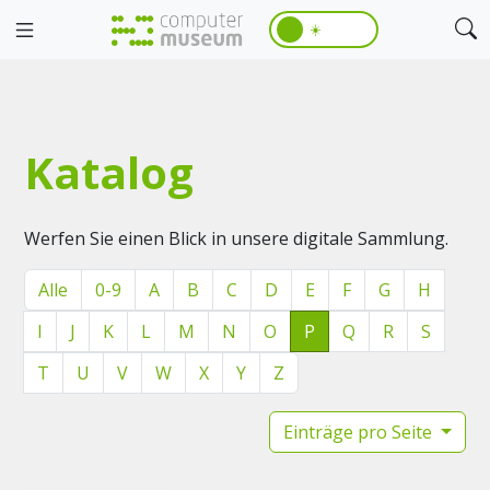
☀️
Katalog
Werfen Sie einen Blick in unsere digitale Sammlung.
Alle
0-9
A
B
C
D
E
F
G
H
I
J
K
L
M
N
O
P
Q
R
S
T
U
V
W
X
Y
Z
Einträge pro Seite