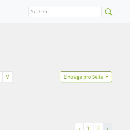
V
Einträge pro Seite
‹
1
2
›