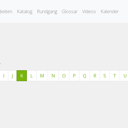
keiten
Katalog
Rundgang
Glossar
Videos
Kalender
.
I
J
K
L
M
N
O
P
Q
R
S
T
U