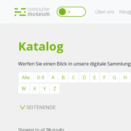
Über uns
Neuig
☀️
Katalog
Werfen Sie einen Blick in unsere digitale Sammlung
Alle
0-9
A
B
C
D
E
F
G
H
W
X
Y
Z
SEITENENDE
Showing
to
of
26
results