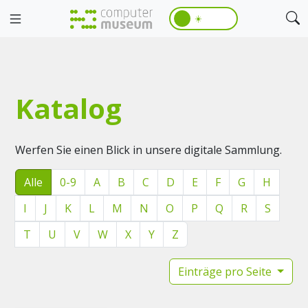
☀️
Katalog
Werfen Sie einen Blick in unsere digitale Sammlung.
Alle
0-9
A
B
C
D
E
F
G
H
I
J
K
L
M
N
O
P
Q
R
S
T
U
V
W
X
Y
Z
Einträge pro Seite