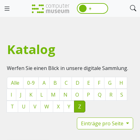
☀️
Katalog
Werfen Sie einen Blick in unsere digitale Sammlung.
Alle
0-9
A
B
C
D
E
F
G
H
I
J
K
L
M
N
O
P
Q
R
S
T
U
V
W
X
Y
Z
Einträge pro Seite