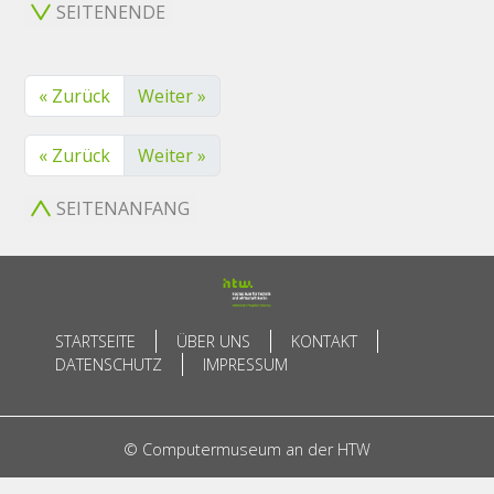
SEITENENDE
« Zurück
Weiter »
« Zurück
Weiter »
SEITENANFANG
STARTSEITE
ÜBER UNS
KONTAKT
DATENSCHUTZ
IMPRESSUM
© Computermuseum an der HTW