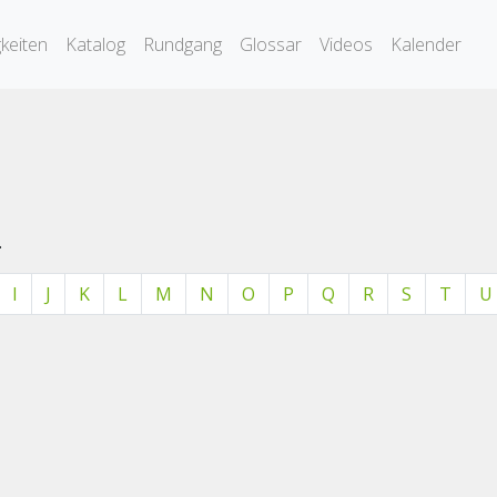
keiten
Katalog
Rundgang
Glossar
Videos
Kalender
.
I
J
K
L
M
N
O
P
Q
R
S
T
U