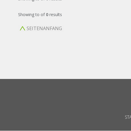
Showing
to
of
0
results
SEITENANFANG
ST