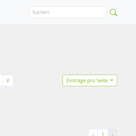
V
Einträge pro Seite
‹
1
›