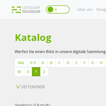
Über uns
Neuig
☀️
Katalog
Werfen Sie einen Blick in unsere digitale Sammlung
Alle
0-9
A
B
C
D
E
F
G
H
W
X
Y
Z
SEITENENDE
Showing
to
of
0
results