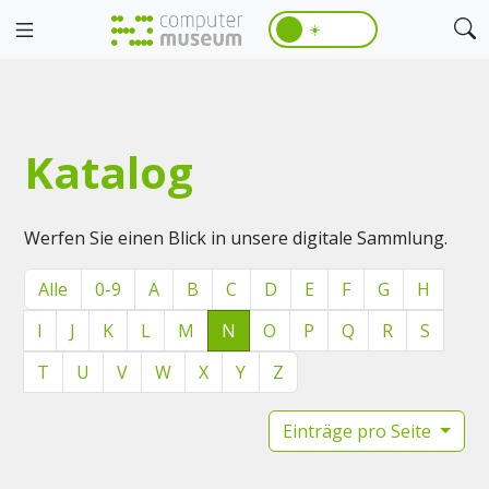
☀️
Katalog
Werfen Sie einen Blick in unsere digitale Sammlung.
Alle
0-9
A
B
C
D
E
F
G
H
I
J
K
L
M
N
O
P
Q
R
S
T
U
V
W
X
Y
Z
Einträge pro Seite