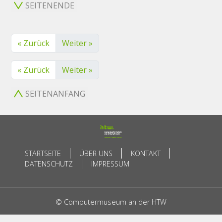
SEITENENDE
« Zurück
Weiter »
« Zurück
Weiter »
SEITENANFANG
STARTSEITE
ÜBER UNS
KONTAKT
DATENSCHUTZ
IMPRESSUM
© Computermuseum an der HTW