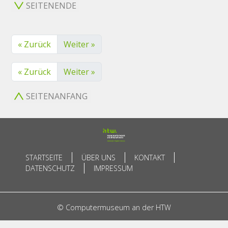
SEITENENDE
« Zurück
Weiter »
« Zurück
Weiter »
SEITENANFANG
STARTSEITE
ÜBER UNS
KONTAKT
DATENSCHUTZ
IMPRESSUM
© Computermuseum an der HTW