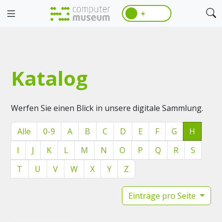
☀️
Katalog
Werfen Sie einen Blick in unsere digitale Sammlung.
Alle
0-9
A
B
C
D
E
F
G
H
I
J
K
L
M
N
O
P
Q
R
S
T
U
V
W
X
Y
Z
Einträge pro Seite