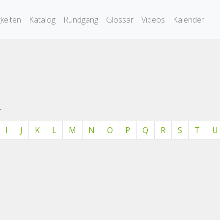
keiten
Katalog
Rundgang
Glossar
Videos
Kalender
.
I
J
K
L
M
N
O
P
Q
R
S
T
U