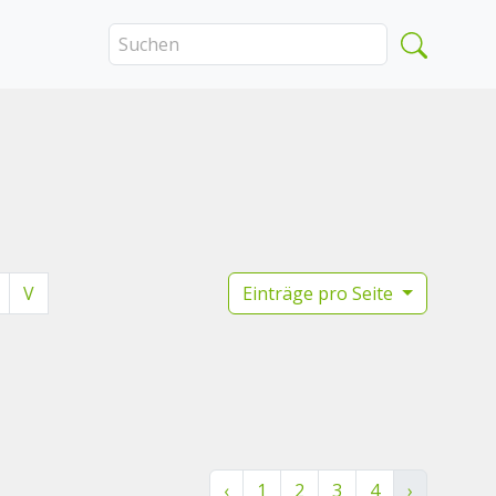
V
Einträge pro Seite
‹
1
2
3
4
›