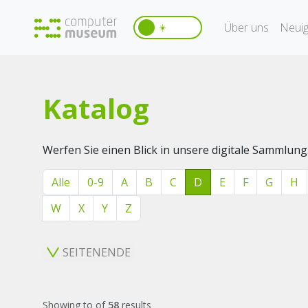
Über uns
Neuig
☀️
Katalog
Werfen Sie einen Blick in unsere digitale Sammlung
Alle
0-9
A
B
C
D
E
F
G
H
W
X
Y
Z
SEITENENDE
Showing
to
of
58
results