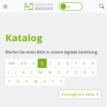
☀️
Katalog
Werfen Sie einen Blick in unsere digitale Sammlung.
Alle
0-9
A
B
C
D
E
F
G
H
I
J
K
L
M
N
O
P
Q
R
S
T
U
V
W
X
Y
Z
Einträge pro Seite