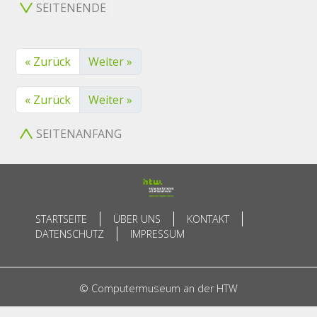
SEITENENDE
« Zurück
Weiter »
« Zurück
Weiter »
SEITENANFANG
STARTSEITE
ÜBER UNS
KONTAKT
DATENSCHUTZ
IMPRESSUM
© Computermuseum an der HTW