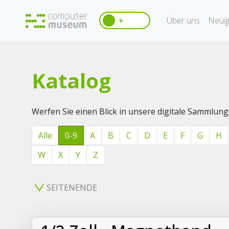
Über uns
Neuig
☀️
Katalog
Werfen Sie einen Blick in unsere digitale Sammlung
Alle
0-9
A
B
C
D
E
F
G
H
W
X
Y
Z
SEITENENDE