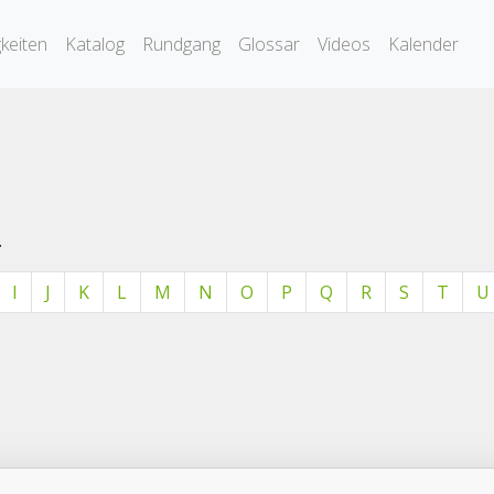
keiten
Katalog
Rundgang
Glossar
Videos
Kalender
.
I
J
K
L
M
N
O
P
Q
R
S
T
U