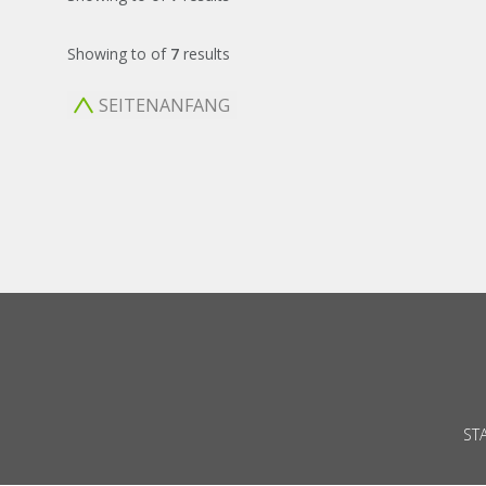
Showing
to
of
7
results
SEITENANFANG
ST