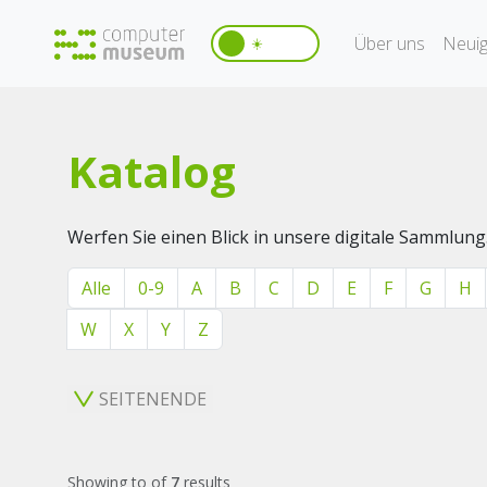
Über uns
Neuig
☀️
Katalog
Werfen Sie einen Blick in unsere digitale Sammlung
Alle
0-9
A
B
C
D
E
F
G
H
W
X
Y
Z
SEITENENDE
Showing
to
of
7
results