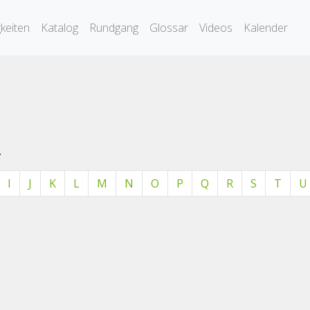
keiten
Katalog
Rundgang
Glossar
Videos
Kalender
.
I
J
K
L
M
N
O
P
Q
R
S
T
U