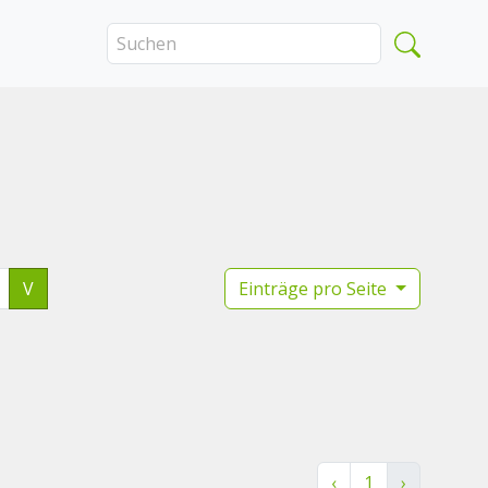
V
Einträge pro Seite
‹
1
›