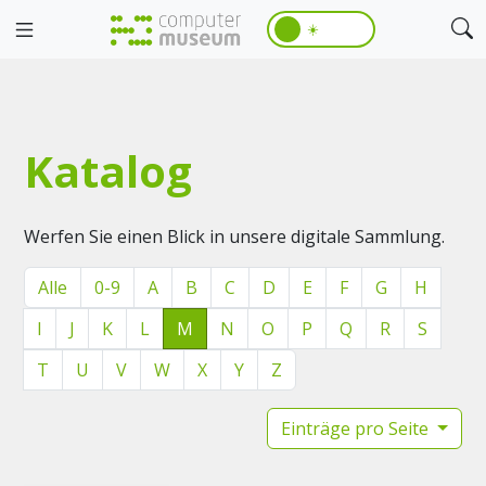
☀️
Katalog
Werfen Sie einen Blick in unsere digitale Sammlung.
Alle
0-9
A
B
C
D
E
F
G
H
I
J
K
L
M
N
O
P
Q
R
S
T
U
V
W
X
Y
Z
Einträge pro Seite