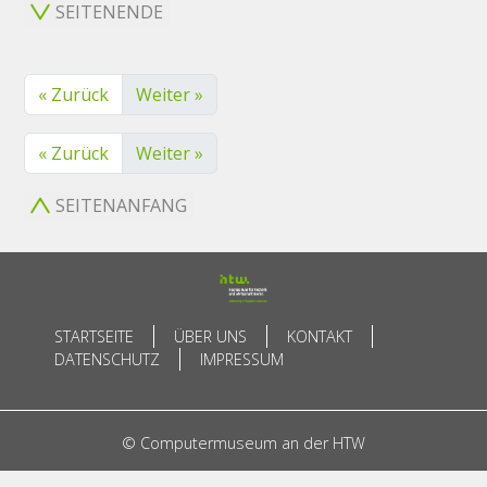
SEITENENDE
« Zurück
Weiter »
« Zurück
Weiter »
SEITENANFANG
STARTSEITE
ÜBER UNS
KONTAKT
DATENSCHUTZ
IMPRESSUM
© Computermuseum an der HTW