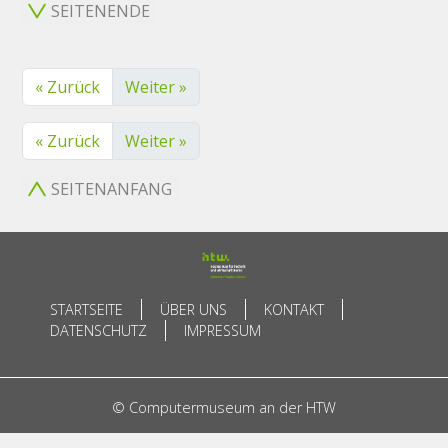
SEITENENDE
« Zurück
Weiter »
« Zurück
Weiter »
SEITENANFANG
STARTSEITE
ÜBER UNS
KONTAKT
DATENSCHUTZ
IMPRESSUM
© Computermuseum an der HTW