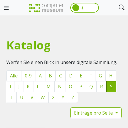
☀️
Katalog
Werfen Sie einen Blick in unsere digitale Sammlung.
Alle
0-9
A
B
C
D
E
F
G
H
I
J
K
L
M
N
O
P
Q
R
S
T
U
V
W
X
Y
Z
Einträge pro Seite