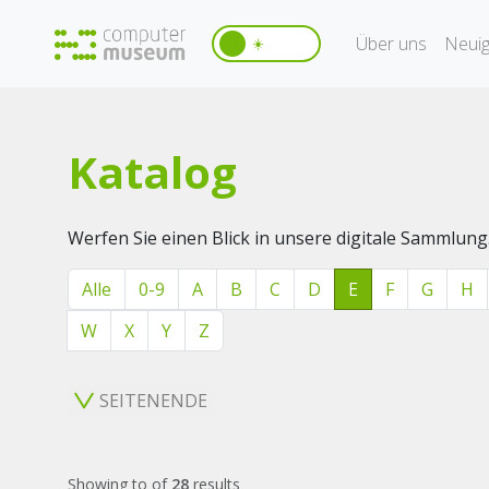
Über uns
Neuig
☀️
Katalog
Werfen Sie einen Blick in unsere digitale Sammlung
Alle
0-9
A
B
C
D
E
F
G
H
W
X
Y
Z
SEITENENDE
Showing
to
of
28
results