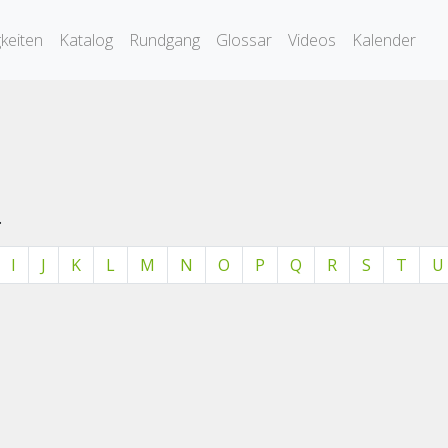
keiten
Katalog
Rundgang
Glossar
Videos
Kalender
.
I
J
K
L
M
N
O
P
Q
R
S
T
U