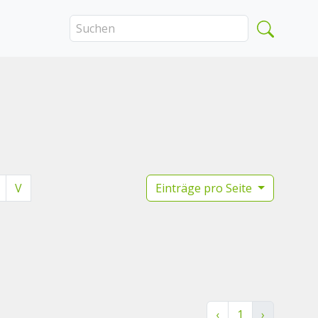
V
Einträge pro Seite
‹
1
›