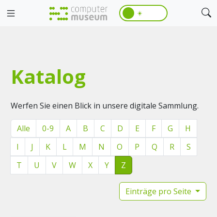
☀️
Katalog
Werfen Sie einen Blick in unsere digitale Sammlung.
Alle
0-9
A
B
C
D
E
F
G
H
I
J
K
L
M
N
O
P
Q
R
S
T
U
V
W
X
Y
Z
Einträge pro Seite