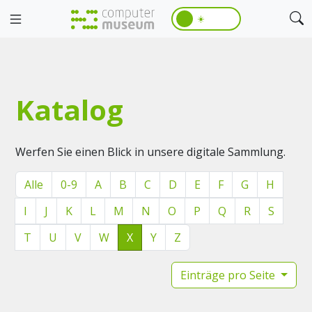
☀️
Katalog
Werfen Sie einen Blick in unsere digitale Sammlung.
Alle
0-9
A
B
C
D
E
F
G
H
I
J
K
L
M
N
O
P
Q
R
S
T
U
V
W
X
Y
Z
Einträge pro Seite