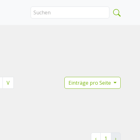
V
Einträge pro Seite
‹
1
›