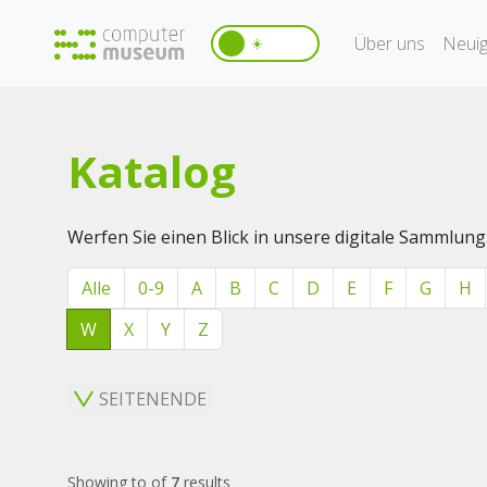
Über uns
Neuig
☀️
Katalog
Werfen Sie einen Blick in unsere digitale Sammlung
Alle
0-9
A
B
C
D
E
F
G
H
W
X
Y
Z
SEITENENDE
Showing
to
of
7
results