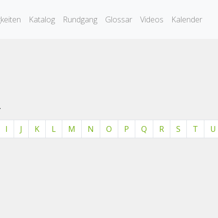
keiten
Katalog
Rundgang
Glossar
Videos
Kalender
.
I
J
K
L
M
N
O
P
Q
R
S
T
U