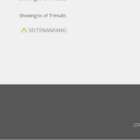
Showing
to
of
7
results
SEITENANFANG
ST