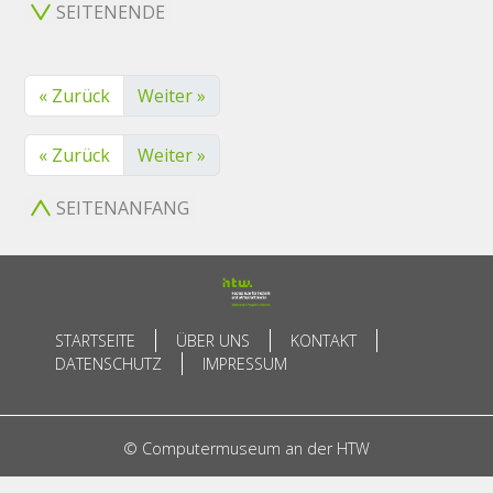
SEITENENDE
« Zurück
Weiter »
« Zurück
Weiter »
SEITENANFANG
STARTSEITE
ÜBER UNS
KONTAKT
DATENSCHUTZ
IMPRESSUM
© Computermuseum an der HTW