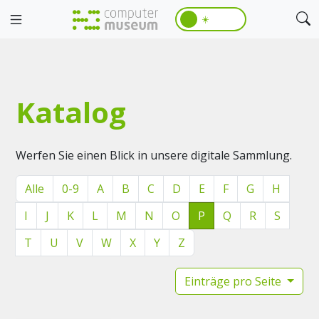
☀️
Katalog
Werfen Sie einen Blick in unsere digitale Sammlung.
Alle
0-9
A
B
C
D
E
F
G
H
I
J
K
L
M
N
O
P
Q
R
S
T
U
V
W
X
Y
Z
Einträge pro Seite