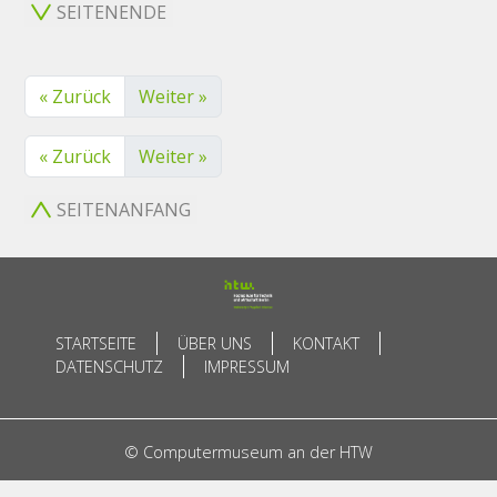
SEITENENDE
« Zurück
Weiter »
« Zurück
Weiter »
SEITENANFANG
STARTSEITE
ÜBER UNS
KONTAKT
DATENSCHUTZ
IMPRESSUM
© Computermuseum an der HTW