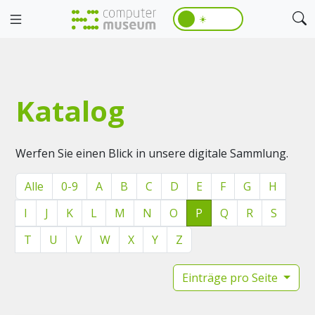
☀️
Katalog
Werfen Sie einen Blick in unsere digitale Sammlung.
Alle
0-9
A
B
C
D
E
F
G
H
I
J
K
L
M
N
O
P
Q
R
S
T
U
V
W
X
Y
Z
Einträge pro Seite