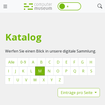
☀️
Katalog
Werfen Sie einen Blick in unsere digitale Sammlung.
Alle
0-9
A
B
C
D
E
F
G
H
I
J
K
L
M
N
O
P
Q
R
S
T
U
V
W
X
Y
Z
Einträge pro Seite