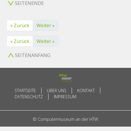
SEITENENDE
« Zurück
Weiter »
« Zurück
Weiter »
SEITENANFANG
STARTSEITE
ÜBER UNS
KONTAKT
DATENSCHUTZ
IMPRESSUM
© Computermuseum an der HTW