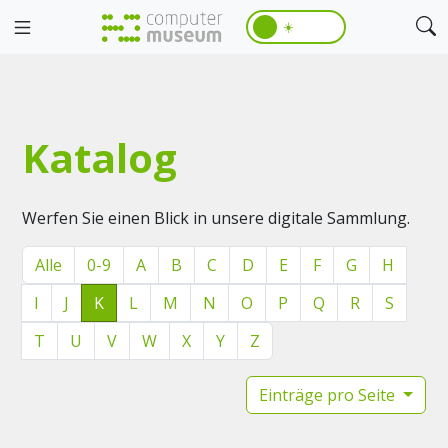
☀️
Katalog
Werfen Sie einen Blick in unsere digitale Sammlung.
Alle
0-9
A
B
C
D
E
F
G
H
I
J
K
L
M
N
O
P
Q
R
S
T
U
V
W
X
Y
Z
Einträge pro Seite