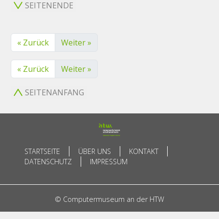
SEITENENDE
« Zurück
Weiter »
« Zurück
Weiter »
SEITENANFANG
STARTSEITE
ÜBER UNS
KONTAKT
DATENSCHUTZ
IMPRESSUM
© Computermuseum an der HTW