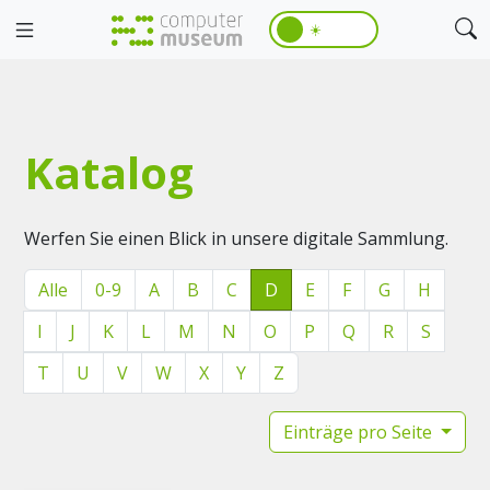
☀️
Katalog
Werfen Sie einen Blick in unsere digitale Sammlung.
Alle
0-9
A
B
C
D
E
F
G
H
I
J
K
L
M
N
O
P
Q
R
S
T
U
V
W
X
Y
Z
Einträge pro Seite