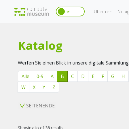
Über uns
Neuig
☀️
Katalog
Werfen Sie einen Blick in unsere digitale Sammlung
Alle
0-9
A
B
C
D
E
F
G
H
W
X
Y
Z
SEITENENDE
Showing
to
of
38
results