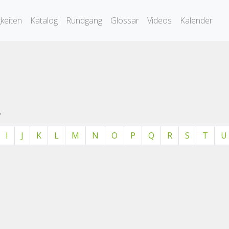
keiten
Katalog
Rundgang
Glossar
Videos
Kalender
.
I
J
K
L
M
N
O
P
Q
R
S
T
U