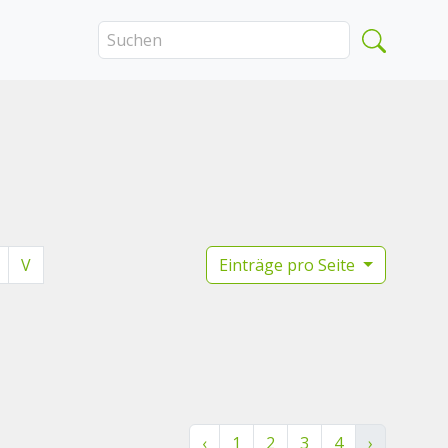
V
Einträge pro Seite
‹
1
2
3
4
›