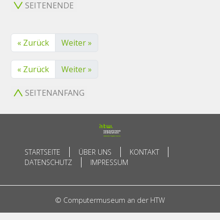
SEITENENDE
« Zurück
Weiter »
« Zurück
Weiter »
SEITENANFANG
STARTSEITE
ÜBER UNS
KONTAKT
DATENSCHUTZ
IMPRESSUM
© Computermuseum an der HTW