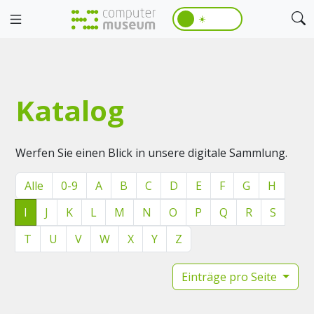
☀️
Katalog
Werfen Sie einen Blick in unsere digitale Sammlung.
Alle
0-9
A
B
C
D
E
F
G
H
I
J
K
L
M
N
O
P
Q
R
S
T
U
V
W
X
Y
Z
Einträge pro Seite