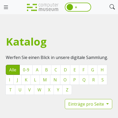
☀️
Katalog
Werfen Sie einen Blick in unsere digitale Sammlung.
Alle
0-9
A
B
C
D
E
F
G
H
I
J
K
L
M
N
O
P
Q
R
S
T
U
V
W
X
Y
Z
Einträge pro Seite