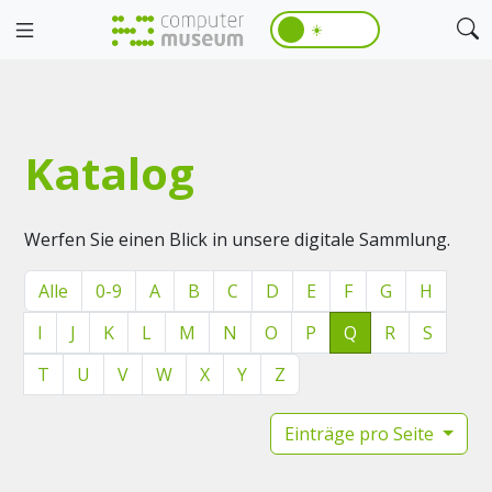
☀️
Katalog
Werfen Sie einen Blick in unsere digitale Sammlung.
Alle
0-9
A
B
C
D
E
F
G
H
I
J
K
L
M
N
O
P
Q
R
S
T
U
V
W
X
Y
Z
Einträge pro Seite