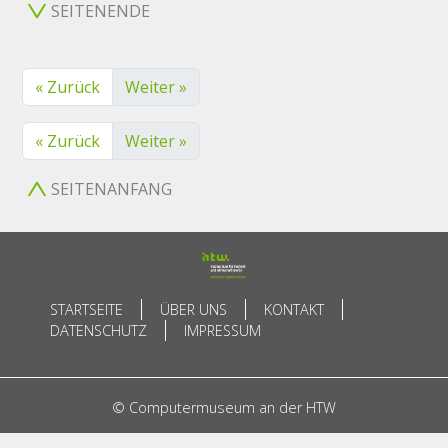
SEITENENDE
« Zurück
Weiter »
« Zurück
Weiter »
SEITENANFANG
STARTSEITE
ÜBER UNS
KONTAKT
DATENSCHUTZ
IMPRESSUM
© Computermuseum an der HTW