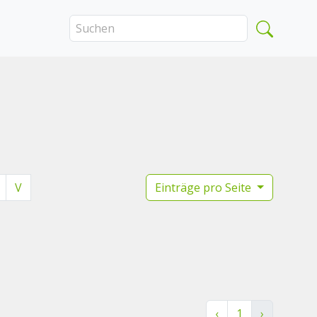
V
Einträge pro Seite
‹
1
›