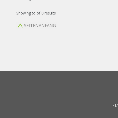
Showing
to
of
0
results
SEITENANFANG
ST