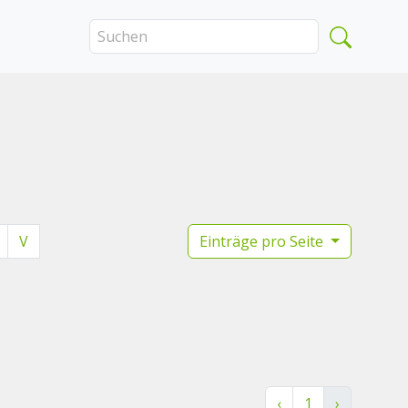
V
Einträge pro Seite
‹
1
›