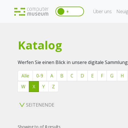
Über uns
Neuig
☀️
Katalog
Werfen Sie einen Blick in unsere digitale Sammlung
Alle
0-9
A
B
C
D
E
F
G
H
W
X
Y
Z
SEITENENDE
Showing
to
of
0
results