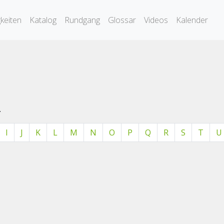
keiten
Katalog
Rundgang
Glossar
Videos
Kalender
.
I
J
K
L
M
N
O
P
Q
R
S
T
U