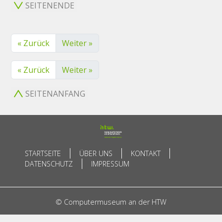
SEITENENDE
« Zurück
Weiter »
« Zurück
Weiter »
SEITENANFANG
STARTSEITE
ÜBER UNS
KONTAKT
DATENSCHUTZ
IMPRESSUM
© Computermuseum an der HTW