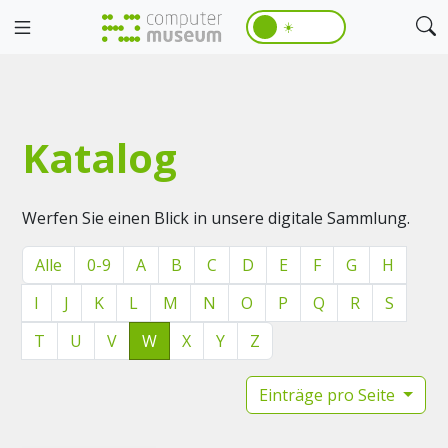
☀️
Katalog
Werfen Sie einen Blick in unsere digitale Sammlung.
Alle
0-9
A
B
C
D
E
F
G
H
I
J
K
L
M
N
O
P
Q
R
S
T
U
V
W
X
Y
Z
Einträge pro Seite