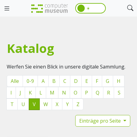
☀️
Katalog
Werfen Sie einen Blick in unsere digitale Sammlung.
Alle
0-9
A
B
C
D
E
F
G
H
I
J
K
L
M
N
O
P
Q
R
S
T
U
V
W
X
Y
Z
Einträge pro Seite