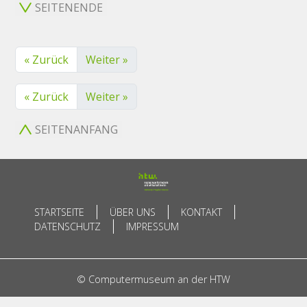
SEITENENDE
« Zurück
Weiter »
« Zurück
Weiter »
SEITENANFANG
STARTSEITE
ÜBER UNS
KONTAKT
DATENSCHUTZ
IMPRESSUM
© Computermuseum an der HTW