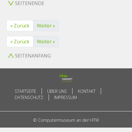
SEITENENDE
« Zurück
Weiter »
« Zurück
Weiter »
SEITENANFANG
STARTSEITE
ÜBER UNS
KONTAKT
DATENSCHUTZ
IMPRESSUM
© Computermuseum an der HTW