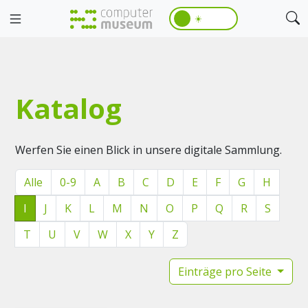
☀️
Katalog
Werfen Sie einen Blick in unsere digitale Sammlung.
Alle
0-9
A
B
C
D
E
F
G
H
I
J
K
L
M
N
O
P
Q
R
S
T
U
V
W
X
Y
Z
Einträge pro Seite