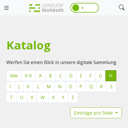
☀️
Katalog
Werfen Sie einen Blick in unsere digitale Sammlung.
Alle
0-9
A
B
C
D
E
F
G
H
I
J
K
L
M
N
O
P
Q
R
S
T
U
V
W
X
Y
Z
Einträge pro Seite