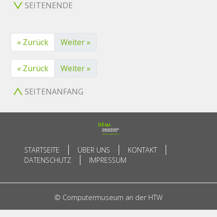
SEITENENDE
« Zurück
Weiter »
« Zurück
Weiter »
SEITENANFANG
STARTSEITE
ÜBER UNS
KONTAKT
DATENSCHUTZ
IMPRESSUM
© Computermuseum an der HTW