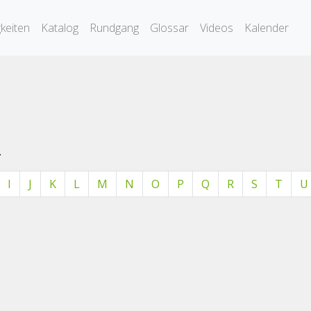
keiten
Katalog
Rundgang
Glossar
Videos
Kalender
.
I
J
K
L
M
N
O
P
Q
R
S
T
U