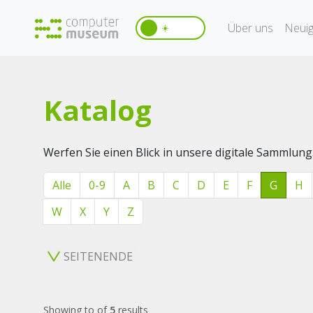
Über uns
Neuig
☀️
Katalog
Werfen Sie einen Blick in unsere digitale Sammlung
Alle
0-9
A
B
C
D
E
F
G
H
W
X
Y
Z
SEITENENDE
Showing
to
of
5
results