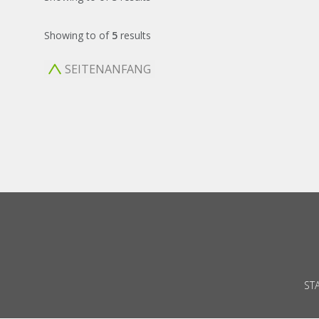
Showing
to
of
5
results
SEITENANFANG
ST