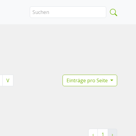
V
Einträge pro Seite
‹
1
›