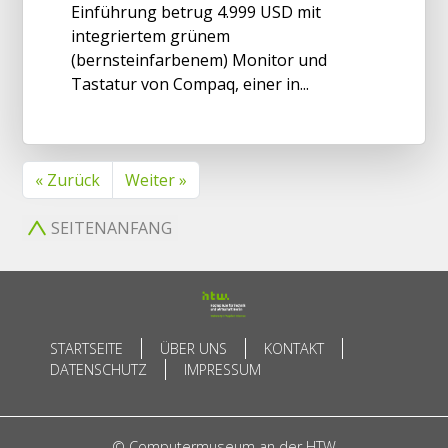
Einführung betrug 4.999 USD mit
integriertem grünem
(bernsteinfarbenem) Monitor und
Tastatur von Compaq, einer in...
« Zurück
Weiter »
SEITENANFANG
STARTSEITE
ÜBER UNS
KONTAKT
DATENSCHUTZ
IMPRESSUM
© Computermuseum an der HTW