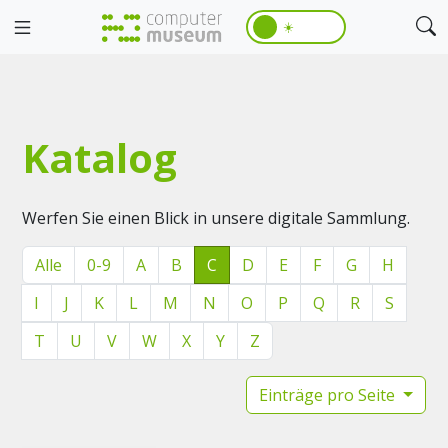
☀️
Katalog
Werfen Sie einen Blick in unsere digitale Sammlung.
Alle
0-9
A
B
C
D
E
F
G
H
I
J
K
L
M
N
O
P
Q
R
S
T
U
V
W
X
Y
Z
Einträge pro Seite