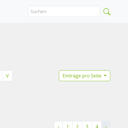
V
Einträge pro Seite
‹
1
2
3
4
›