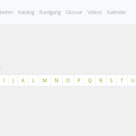
keiten
Katalog
Rundgang
Glossar
Videos
Kalender
.
I
J
K
L
M
N
O
P
Q
R
S
T
U