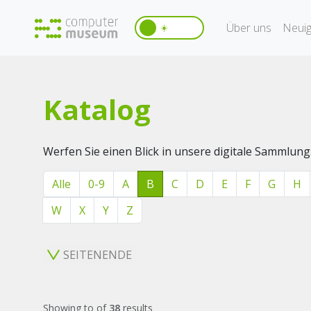
Über uns
Neuig
☀️
Katalog
Werfen Sie einen Blick in unsere digitale Sammlung
Alle
0-9
A
B
C
D
E
F
G
H
W
X
Y
Z
SEITENENDE
Showing
to
of
38
results