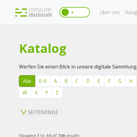
Über uns
Neuig
☀️
Katalog
Werfen Sie einen Blick in unsere digitale Sammlung
Alle
0-9
A
B
C
D
E
F
G
H
W
X
Y
Z
SEITENENDE
Showing
1
to
10
of
736
results