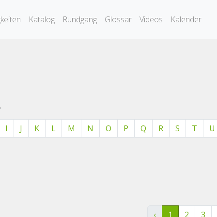
keiten
Katalog
Rundgang
Glossar
Videos
Kalender
.
I
J
K
L
M
N
O
P
Q
R
S
T
U
‹
1
2
3