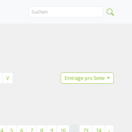
V
Einträge pro Seite
4
5
6
7
8
9
10
...
73
74
›