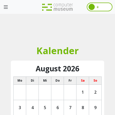
☀️
Kalender
August 2026
Mo
Di
Mi
Do
Fr
Sa
So
1
2
3
4
5
6
7
8
9