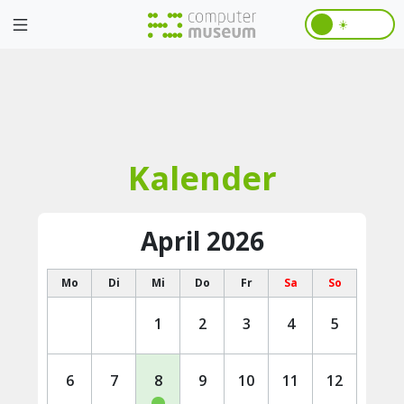
☀️
Kalender
April 2026
Mo
Di
Mi
Do
Fr
Sa
So
1
2
3
4
5
6
7
8
9
10
11
12